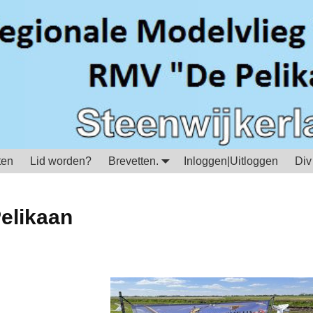
ten
Lid worden?
Brevetten.
Inloggen|Uitloggen
Div
elikaan