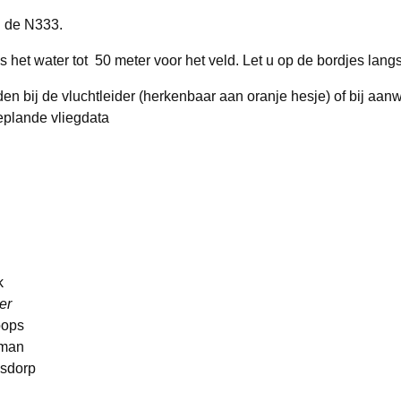
n de N333.
het water tot 50 meter voor het veld. Let u op de bordjes langs
en bij de vluchtleider (herkenbaar aan oranje hesje) of bij aan
eplande vliegdata
k
er
ops
jman
sdorp